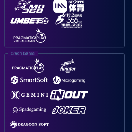
Crash Game