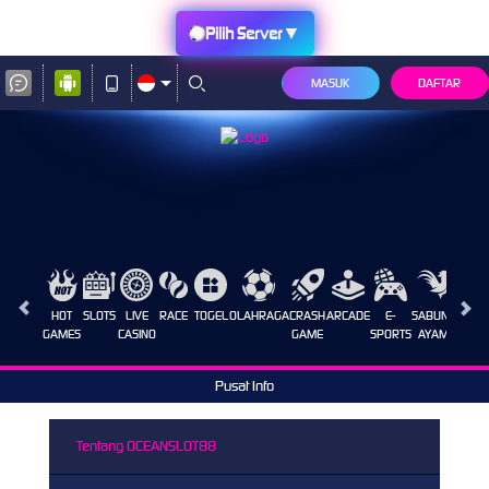
▼
Pilih Server
MASUK
DAFTAR
HOT
SLOTS
LIVE
RACE
TOGEL
OLAHRAGA
CRASH
ARCADE
E-
SABUNG
PROM
GAMES
CASINO
GAME
SPORTS
AYAM
Pusat Info
Tentang OCEANSLOT88