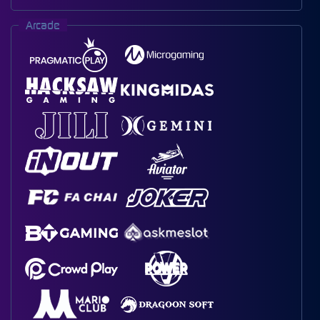
Arcade