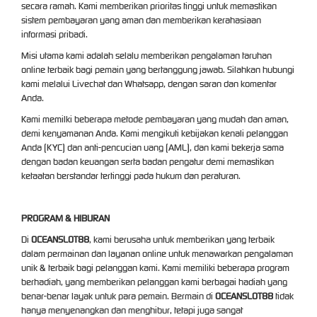
secara ramah. Kami memberikan prioritas tinggi untuk memastikan
sistem pembayaran yang aman dan memberikan kerahasiaan
informasi pribadi.
Misi utama kami adalah selalu memberikan pengalaman taruhan
online terbaik bagi pemain yang bertanggung jawab. Silahkan hubungi
kami melalui Livechat dan Whatsapp, dengan saran dan komentar
Anda.
Kami memilki beberapa metode pembayaran yang mudah dan aman,
demi kenyamanan Anda. Kami mengikuti kebijakan kenali pelanggan
Anda (KYC) dan anti-pencucian uang (AML), dan kami bekerja sama
dengan badan keuangan serta badan pengatur demi memastikan
ketaatan berstandar tertinggi pada hukum dan peraturan.
PROGRAM & HIBURAN
Di
OCEANSLOT88
, kami berusaha untuk memberikan yang terbaik
dalam permainan dan layanan online untuk menawarkan pengalaman
unik & terbaik bagi pelanggan kami. Kami memiliki beberapa program
berhadiah, yang memberikan pelanggan kami berbagai hadiah yang
benar-benar layak untuk para pemain. Bermain di
OCEANSLOT88
tidak
hanya menyenangkan dan menghibur, tetapi juga sangat