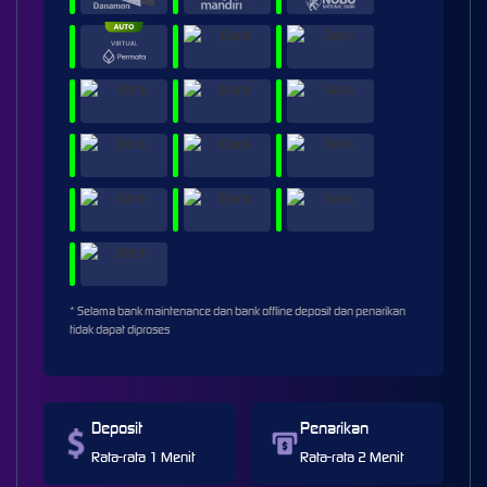
* Selama bank maintenance dan bank offline deposit dan penarikan
tidak dapat diproses
Deposit
Penarikan
Rata-rata 1 Menit
Rata-rata 2 Menit