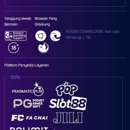
Tanggung Jawab
Browser Yang
Bermain
Didukung
©2026 OCEANSLOT88. Hak cipta
dilindungi | 18+
Platform Penyedia Layanan
Slots