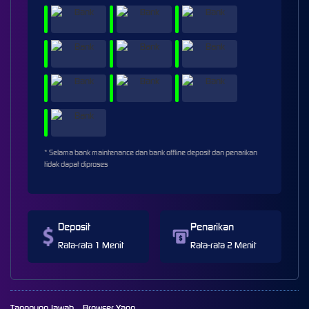
* Selama bank maintenance dan bank offline deposit dan penarikan
tidak dapat diproses
Deposit
Penarikan
Rata-rata 1 Menit
Rata-rata 2 Menit
Tanggung Jawab
Browser Yang