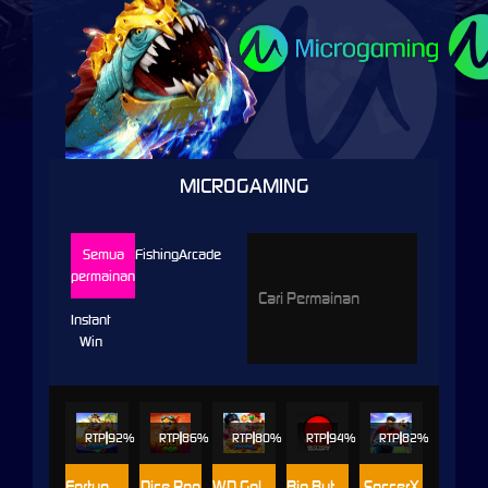
MICROGAMING
Semua
Fishing
Arcade
permainan
Instant
Win
RTP
92%
RTP
86%
RTP
80%
RTP
94%
RTP
82%
Fortune Fishing
Dice Pop
WD Golden Fuwa Fishing
Big Button Bash
SoccerX