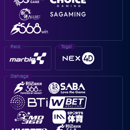
Race
Togel
Olahraga