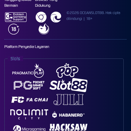
Bermain
Didukung
©2026 OCEANSLOT88. Hak cipta
dilindungi | 18+
Platform Penyedia Layanan
Slots