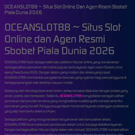
OCEANSLOT88 ~ Situs Slot Online Dan Agen Resmi Sbobet
Piala Dunia 2026
OCEANSLOT88 ~ Situs Slot
Online dan Agen Resmi
Sbobet Piala Dunia 2026
OCEANSLOT88 hadir sebagai salah satu platform hiburan online yang menawarkan
berbagai pilihan permainan slot online populer serta layanan agen resmi Sbobet untuk
ajang Piala Dunia 2026. Dengan sistem yang modern dan akses yang cepat,
OCEANSLOT88 memberikan pengalaman bermain yang nyaman bagi para pengguna di
berbagai perangkat, baik desktop maupun mobile.
Didukung oleh teknologi keamanan terkini, setiap transaksi dilakukan dengan proses yang
aman, praktis, dan transparan. Selain itu,
OCEANSLOT88
menyediakan beragam pilihan
permainan dari provider ternama yang menghadirkan kualitas grafis menarik serta fitur
permainan yang inovatif. Pengguna juga dapat menikmati layanan pelanggan profesional
yang siap membantu selama 24 jam.
Sebagai platform yang mengutamakan kenyamanan dan kemudahan akses,
OCEANSLOT88 terus melakukan pembaruan sistem untuk menjaga stabilitas layanan.
Dengan berbagai pilihan hiburan digital dalam satu tempat, OCEANSLOT88 menjadi pilihan
bagi pengguna yang mencari platform permainan online dengan layanan lengkap dan