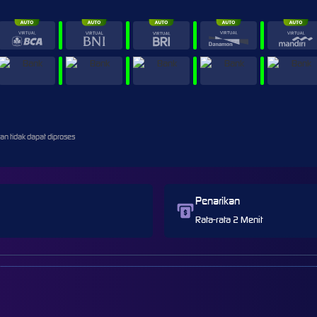
an tidak dapat diproses
Penarikan
Rata-rata 2 Menit