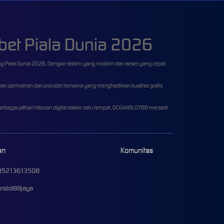
bet Piala Dunia 2026
ang Piala Dunia 2026. Dengan sistem yang modern dan akses yang cepat,
n permainan dari provider ternama yang menghadirkan kualitas grafis
agai pilihan hiburan digital dalam satu tempat, OCEANSLOT88 menjadi
an
Komunitas
85213613508
nslot88jaya