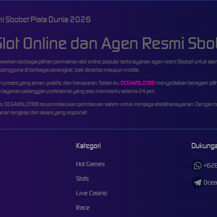
i Sbobet Piala Dunia 2026
ot Online dan Agen Resmi Sbo
arkan berbagai pilihan permainan slot online populer serta layanan agen resmi Sbobet untuk aj
gguna di berbagai perangkat, baik desktop maupun mobile.
 proses yang aman, praktis, dan transparan. Selain itu,
OCEANSLOT88
menyediakan beragam piliha
ati layanan pelanggan profesional yang siap membantu selama 24 jam.
CEANSLOT88 terus melakukan pembaruan sistem untuk menjaga stabilitas layanan. Dengan berb
anan lengkap dan akses yang responsif.
Kategori
Dukung
Hot Games
+62
Slots
Ocea
Live Casino
Race