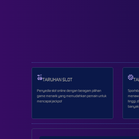
TARUHAN SLOT
TA
Penyedia slot online dengan beragam pilihan
Sportsb
game menarik yang memudahkan pemain untuk
menawar
mencapai jackpot
tinggi,
banyak 