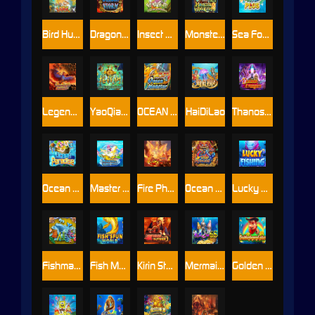
Bird Hunter
Dragon Storm
Insect Paradise
Monster Awaken plus
Sea Food Paradise II Plus
Legend of the phoenix
YaoQianShu
OCEAN MONSTER 2
HaiDiLao
Thanos Avengers
Ocean Paradise
Master Of The Deep
Fire Phoenix
Ocean King 3
Lucky Fishing
Fishman Wharf
Fish Music World
Kirin Storm
Mermaids-6s
Golden Legend Plus