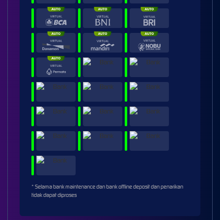
* Selama bank maintenance dan bank offline deposit dan penarikan
tidak dapat diproses