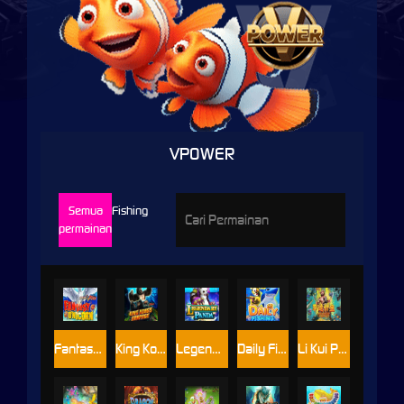
VPOWER
Semua
Fishing
permainan
Fantasy Unicorn
King Kong’s Rampage
Legendary Panda
Daily Fishing
Li Kui Pi Yu