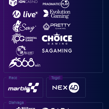
Race
Togel
Olahraga