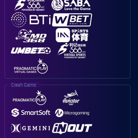
Crash Game