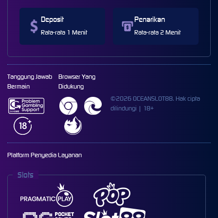
Deposit
Penarikan
Rata-rata 1 Menit
Rata-rata 2 Menit
Tanggung Jawab
Browser Yang
Bermain
Didukung
©2026 OCEANSLOT88. Hak cipta
dilindungi | 18+
Platform Penyedia Layanan
Slots