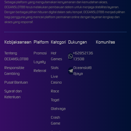
Sebagai platform yang mengutamakan kenyamanan dan kemudahan akses,
OCEANSLOT88 terus melakukan pembaruan sistem untuk menjaga stabilitas layanan.
Dengan berbagai pilihan hiburan digital dalam satu tempat, OCEANSLOT88 menjadi pilihan
bagi pengguna yang mencari platform permainan online dengan layanan lengkap dan
akses yang responsif.
Kebijaksanaan
Platform
Kategori
Dukungan
Komunitas
Tentang
Promosi
Hot
+62852136
OCEANSLOT88
Games
13508
Loyalty
Responsible
Slots
Oceanslot8
Referral
Gambling
8jaya
Live
Pusat Bantuan
Casino
Syarat dan
Race
Ketentuan
Togel
Olahraga
Crash
Game