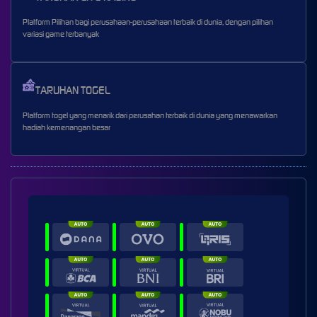
Platform Pilihan bagi perusahaan-perusahaan terbaik di dunia, dengan pilihan
variasi game terbanyak
TARUHAN TOGEL
Platform togel yang menarik dari perusahan terbaik di dunia yang menawarkan
hadiah kemenangan besar