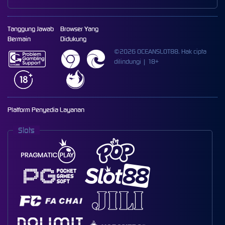
Tanggung Jawab
Browser Yang
Bermain
Didukung
©2026 OCEANSLOT88. Hak cipta
dilindungi | 18+
Platform Penyedia Layanan
Slots