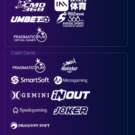
Crash Game