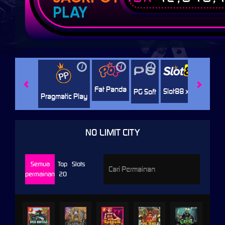
PLAY
i
i
i
i
i
Facha
Fat Panda
Slot88 x PP
PG Soft
Pragmatic Play
NO LIMIT CITY
Semua
Top
Slots
permainan
20