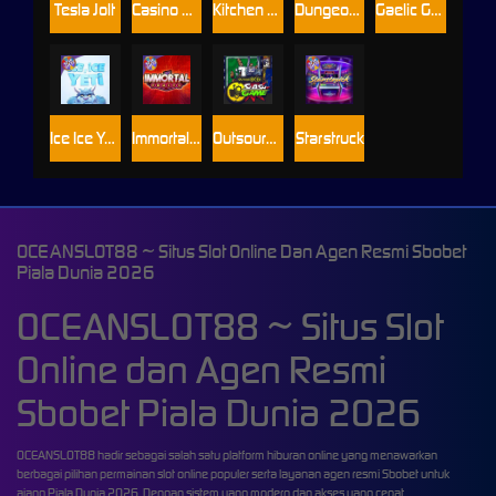
Tesla Jolt
Casino Win Spin
Kitchen Drama: Sushi Mania
Dungeon Quest
Gaelic Gold
Ice Ice Yeti
Immortal Fruits
Outsourced: Slash Game
Starstruck
OCEANSLOT88 ~ Situs Slot Online Dan Agen Resmi Sbobet
Piala Dunia 2026
OCEANSLOT88 ~ Situs Slot
Online dan Agen Resmi
Sbobet Piala Dunia 2026
OCEANSLOT88 hadir sebagai salah satu platform hiburan online yang menawarkan
berbagai pilihan permainan slot online populer serta layanan agen resmi Sbobet untuk
ajang Piala Dunia 2026. Dengan sistem yang modern dan akses yang cepat,