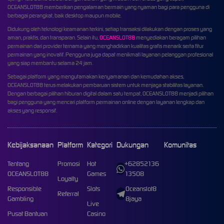
OCEANSLOT88 memberikan pengalaman bermain yang nyaman bagi para pengguna di
berbagai perangkat, baik desktop maupun mobile.
Didukung oleh teknologi keamanan terkini, setiap transaksi dilakukan dengan proses yang
aman, praktis, dan transparan. Selain itu,
OCEANSLOT88
menyediakan beragam pilihan
permainan dari provider ternama yang menghadirkan kualitas grafis menarik serta fitur
permainan yang inovatif. Pengguna juga dapat menikmati layanan pelanggan profesional
yang siap membantu selama 24 jam.
Sebagai platform yang mengutamakan kenyamanan dan kemudahan akses,
OCEANSLOT88 terus melakukan pembaruan sistem untuk menjaga stabilitas layanan.
Dengan berbagai pilihan hiburan digital dalam satu tempat, OCEANSLOT88 menjadi pilihan
bagi pengguna yang mencari platform permainan online dengan layanan lengkap dan
akses yang responsif.
Kebijaksanaan
Platform
Kategori
Dukungan
Komunitas
Tentang
Promosi
Hot
+62852136
OCEANSLOT88
Games
13508
Loyalty
Responsible
Slots
Oceanslot8
Referral
Gambling
8jaya
Live
Pusat Bantuan
Casino