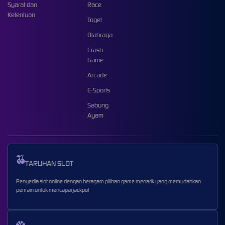
Syarat dan
Race
Ketentuan
Togel
Olahraga
Crash
Game
Arcade
E-Sports
Sabung
Ayam
TARUHAN SLOT
Penyedia slot online dengan beragam pilihan game menarik yang memudahkan
pemain untuk mencapai jackpot