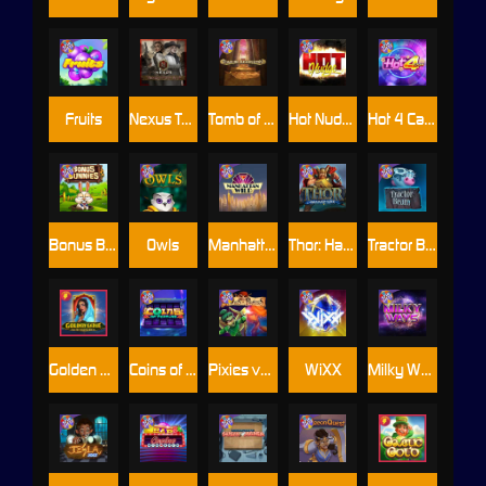
Fruits
Nexus Tombstone RIP
Tomb of Akhenaten
Hot Nudge
Hot 4 Cash
Bonus Bunnies
Owls
Manhattan Goes Wild
Thor: Hammer Time
Tractor Beam
Golden Genie And The Walking Wilds
Coins of Fortune
Pixies vs Pirates
WiXX
Milky Ways