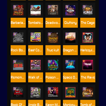
Barbarian Fury
Tombstone
Deadwood xNudge
Gluttony
The Cage
Rock Bottom
East Coast Vs West Coast
True kult
Dragon Tribe
Harlequin Carnival
Remember Gulag
Walk of Shame
Poison Eve
Space Donkey
The Rave
Book Of Shadows
Jingle Balls
Karen Maneater
Monkey's Gold xPays
Tomb of Nefertiti