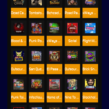
Dead Canary
Tombstone RIP
Beheaded
Road Rage
xWays Hoarder 2
Blood & Shadow
Punk Rocker 2
xWays Hoarder xSplit
Serial
Flight Mode
Outsourced
San Quentin xWays
El Pasa Gunfight xNudge
Outsourced: Payday
Brick Snake 2000
Punk Toilet
Infectious 5 xWays
Home of the Brave
Nine To Five
Stockholm Syndrome