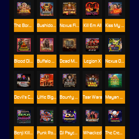
The Border
Bushido Way xNudge
Nexus Fire In The Hole xBomb
Kill Em All
Kiss My Chainsaw
Blood Diamond
Buffalo Hunter
Dead Men Walking
Legion X
Nexus Outsourced
Devil's Crossroad
Little Bighorn
Bounty Hunters xNudge®
Tsar Wars
Mayan Magic Wildfire
Benji Killed in Vegas
Punk Rocker
DJ Psycho
Whacked
The Creepy Carnival