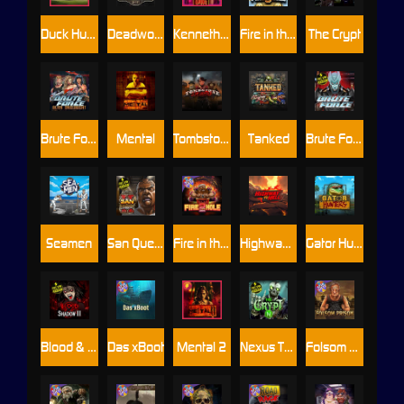
Duck Hunters
Deadwood R.I.P
Kenneth Must Die
Fire in the Hole 3
The Crypt
Brute Force: Alien Onslaught
Mental
Tombstone Slaughter
Tanked
Brute Force
Seamen
San Quentin 2: Death Row
Fire in the Hole 2
Highway to Hell
Gator Hunters
Blood & Shadow 2
Das xBoot
Mental 2
Nexus The Crypt
Folsom Prison