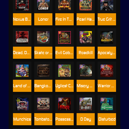
Nexus Blood & Shadow
Loner
Fire In The Hole xBomb
Pearl Harbor
True Grit Redemption
Dead, Dead, or Deader
Skate or Die
Evil Goblins xBomb
Roadkill
Apocalypse Super xNudge
Land of the Free
Bangkok Hilton
Ugliest Catch
Misery Mining
Warrior Graveyard xNudge
Munchies
Tombstone No Mercy
Possessed
D Day
Disturbed