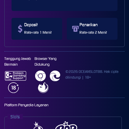
Deposit
Penarikan
Rata-rata 1 Menit
Rata-rata 2 Menit
Tanggung Jawab
Browser Yang
Bermain
Didukung
©2026 OCEANSLOT88. Hak cipta
dilindungi | 18+
Platform Penyedia Layanan
Slots