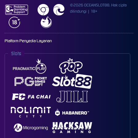
©2026 OCEANSLOT88. Hak cipta
dilindungi | 18+
Platform Penyedia Layanan
Slots