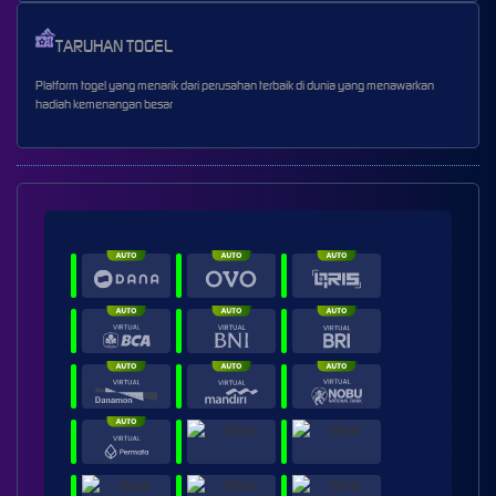
TARUHAN TOGEL
Platform togel yang menarik dari perusahan terbaik di dunia yang menawarkan
hadiah kemenangan besar