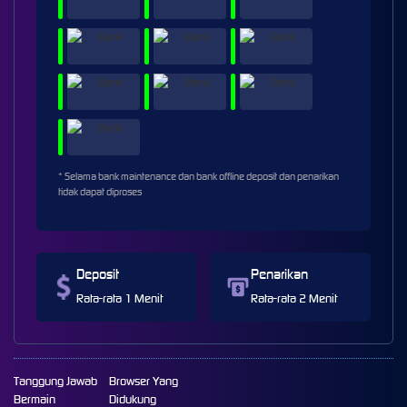
* Selama bank maintenance dan bank offline deposit dan penarikan
tidak dapat diproses
Deposit
Penarikan
Rata-rata 1 Menit
Rata-rata 2 Menit
Tanggung Jawab
Browser Yang
Bermain
Didukung