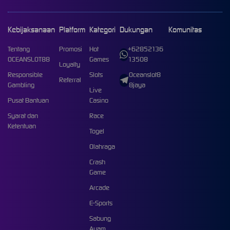
Kebijaksanaan
Platform
Kategori
Dukungan
Komunitas
Tentang
Promosi
Hot
+62852136
OCEANSLOT88
Games
13508
Loyalty
Responsible
Slots
Oceanslot8
Referral
Gambling
8jaya
Live
Pusat Bantuan
Casino
Syarat dan
Race
Ketentuan
Togel
Olahraga
Crash
Game
Arcade
E-Sports
Sabung
Ayam